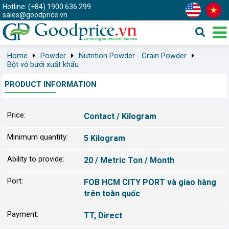
Hotline: (+84) 1900 636 299
sales@goodprice.vn
Home
Powder
Nutrition Powder - Grain Powder
Bột vỏ bưởi xuất khẩu
PRODUCT INFORMATION
Price:
Contact / Kilogram
Minimum quantity:
5 Kilogram
Ability to provide:
20 / Metric Ton / Month
Port:
FOB HCM CITY PORT và giao hàng
trên toàn quốc
Payment:
TT, Direct