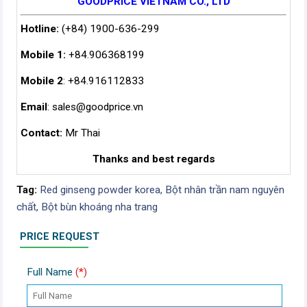
GOODPRICE VIETNAM CO., LTD
Hotline:
(+84) 1900-636-299
Mobile 1:
+84.906368199
Mobile 2
: +84.916112833
Email
:
sales@goodprice.vn
Contact:
Mr Thai
Thanks and best regards
Tag:
Red ginseng powder korea,
Bột nhân trần nam nguyên
chất,
Bột bùn khoáng nha trang
PRICE REQUEST
Full Name
(*)