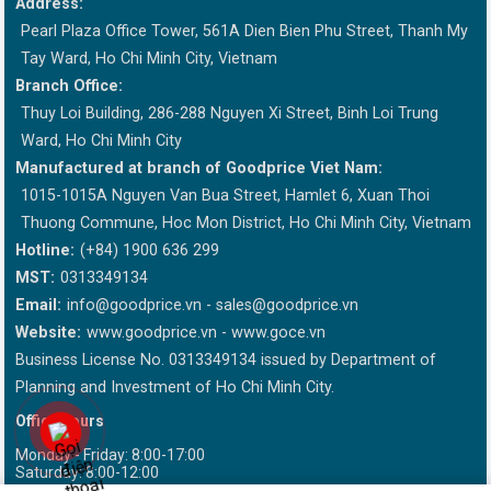
Address:
Pearl Plaza Office Tower, 561A Dien Bien Phu Street, Thanh My
Tay Ward, Ho Chi Minh City, Vietnam
Branch Office:
Thuy Loi Building, 286-288 Nguyen Xi Street, Binh Loi Trung
Ward, Ho Chi Minh City
Manufactured at branch of Goodprice Viet Nam:
1015-1015A Nguyen Van Bua Street, Hamlet 6, Xuan Thoi
Thuong Commune, Hoc Mon District, Ho Chi Minh City, Vietnam
Hotline:
(+84) 1900 636 299
MST:
0313349134
Email:
info@goodprice.vn
-
sales@goodprice.vn
Website:
www.goodprice.vn - www.goce.vn
Business License No. 0313349134 issued by Department of
Planning and Investment of Ho Chi Minh City.
Office hours
Monday - Friday: 8:00-17:00
Saturday: 8:00-12:00