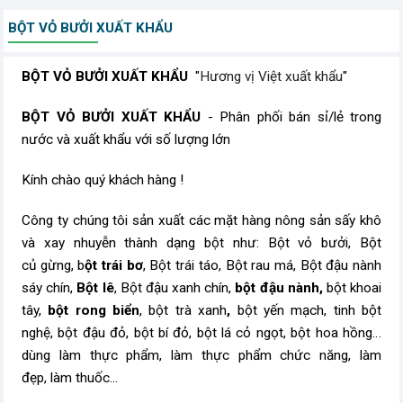
BỘT VỎ BƯỞI XUẤT KHẨU
BỘT VỎ BƯỞI XUẤT KHẨU
"
Hương vị Việt xuất khẩu
"
BỘT VỎ BƯỞI XUẤT KHẨU
- Phân phối bán sỉ/lẻ trong
nước và xuất khẩu với số lượng lớn
Kính chào quý khách hàng !
Công ty chúng tôi sản xuất các mặt hàng nông sản sấy khô
và xay nhuyễn thành dạng bột như: Bột vỏ bưởi, Bột
củ gừng, b
ột trái bơ
, Bột trái táo, Bột rau má, Bột đậu nành
sáy chín,
Bột lê
, Bột đậu xanh chín,
bột đậu nành,
bột khoai
tây,
bột rong biển
, bột trà xanh
,
bột yến mạch, tinh bột
nghệ, bột đậu đỏ, bột bí đỏ, bột lá cỏ ngọt, bột hoa hồng…
dùng làm thực phẩm, làm thực phẩm chức năng, làm
đẹp, làm thuốc...