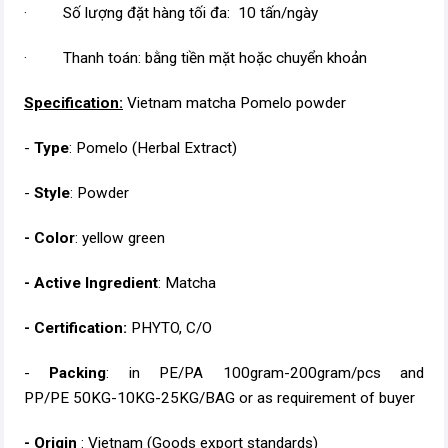
· Số lượng đặt hàng tối đa: 10 tấn/ngày
· Thanh toán: bằng tiền mặt hoặc chuyển khoản
Specification:
Vietnam matcha Pomelo powder
-
Type
: Pomelo (Herbal Extract)
-
Style
: Powder
- Color
: yellow green
- Active Ingredient
: Matcha
- Certification:
PHYTO, C/O
-
Packing
: in PE/PA 100gram-200gram/pcs and
PP/PE 50KG-10KG-25KG/BAG or as requirement of buyer
- Origin
: Vietnam (Goods export standards)