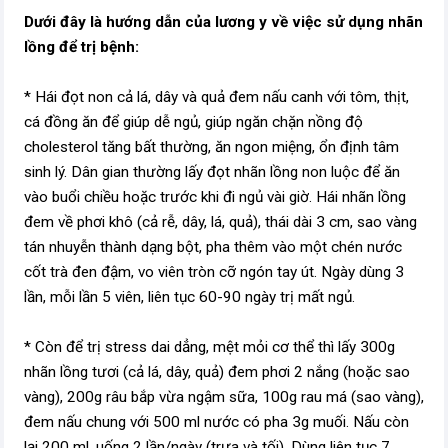
Dưới đây là hướng dẫn của lương y về việc sử dụng nhãn
lồng để trị bệnh:
* Hái đọt non cả lá, dây và quả đem nấu canh với tôm, thịt,
cá đồng ăn để giúp dễ ngủ, giúp ngăn chặn nồng độ
cholesterol tăng bất thường, ăn ngon miệng, ổn định tâm
sinh lý. Dân gian thường lấy đọt nhãn lồng non luộc để ăn
vào buổi chiều hoặc trước khi đi ngủ vài giờ. Hái nhãn lồng
đem về phơi khô (cả rễ, dây, lá, quả), thái dài 3 cm, sao vàng
tán nhuyễn thành dạng bột, pha thêm vào một chén nước
cốt trà đen đậm, vo viên tròn cỡ ngón tay út. Ngày dùng 3
lần, mỗi lần 5 viên, liên tục 60-90 ngày trị mất ngủ.
* Còn để trị stress dai dẳng, mệt mỏi cơ thể thì lấy 300g
nhãn lồng tươi (cả lá, dây, quả) đem phơi 2 nắng (hoặc sao
vàng), 200g râu bắp vừa ngậm sữa, 100g rau má (sao vàng),
đem nấu chung với 500 ml nước có pha 3g muối. Nấu còn
lại 200 ml, uống 2 lần/ngày (trưa và tối). Dùng liên tục 7