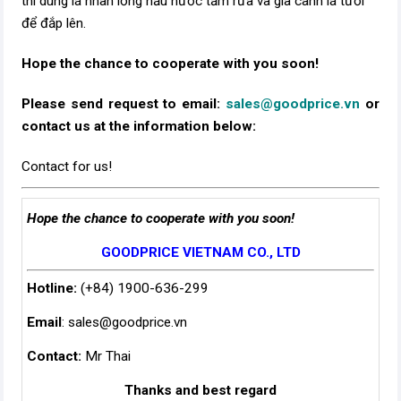
thì dùng lá nhãn lồng nấu nước tắm rửa và giã cành lá tươi
để đắp lên.
Hope the chance to cooperate with you soon!
Please send request to email:
sales@goodprice.vn
or
contact us at the information below:​
Contact for us!
Hope the chance to cooperate with you soon!
GOODPRICE VIETNAM CO., LTD
Hotline:
(+84) 1900-636-299
Email
:
sales@goodprice.vn
Contact:
Mr Thai
Thanks and best regard