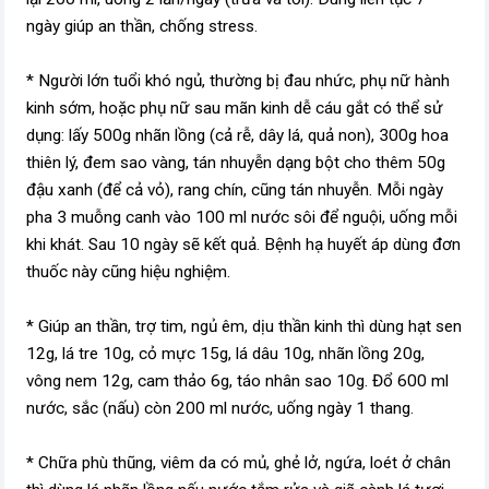
ngày giúp an thần, chống stress.
* Người lớn tuổi khó ngủ, thường bị đau nhức, phụ nữ hành
kinh sớm, hoặc phụ nữ sau mãn kinh dễ cáu gắt có thể sử
dụng: lấy 500g nhãn lồng (cả rễ, dây lá, quả non), 300g hoa
thiên lý, đem sao vàng, tán nhuyễn dạng bột cho thêm 50g
đậu xanh (để cả vỏ), rang chín, cũng tán nhuyễn. Mỗi ngày
pha 3 muỗng canh vào 100 ml nước sôi để nguội, uống mỗi
khi khát. Sau 10 ngày sẽ kết quả. Bệnh hạ huyết áp dùng đơn
thuốc này cũng hiệu nghiệm.
* Giúp an thần, trợ tim, ngủ êm, dịu thần kinh thì dùng hạt sen
12g, lá tre 10g, cỏ mực 15g, lá dâu 10g, nhãn lồng 20g,
vông nem 12g, cam thảo 6g, táo nhân sao 10g. Đổ 600 ml
nước, sắc (nấu) còn 200 ml nước, uống ngày 1 thang.
* Chữa phù thũng, viêm da có mủ, ghẻ lở, ngứa, loét ở chân