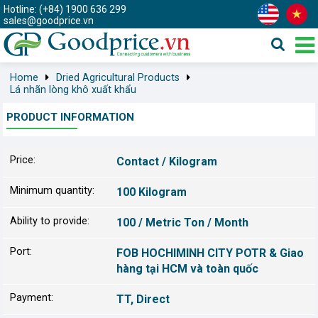
Hotline: (+84) 1900 636 299
sales@goodprice.vn
Home
Dried Agricultural Products
Lá nhãn lòng khô xuất khẩu
PRODUCT INFORMATION
Price:
Contact / Kilogram
Minimum quantity:
100 Kilogram
Ability to provide:
100 / Metric Ton / Month
Port:
FOB HOCHIMINH CITY POTR & Giao
hàng tại HCM và toàn quốc
Payment:
TT, Direct