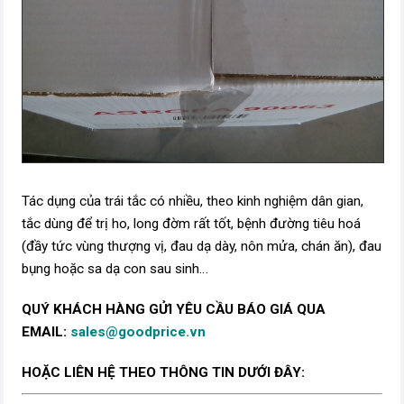
Tác dụng của trái tắc có nhiều, theo kinh nghiệm dân gian,
tắc dùng để trị ho, long đờm rất tốt, bệnh đường tiêu hoá
(đầy tức vùng thượng vị, đau dạ dày, nôn mửa, chán ăn), đau
bụng hoặc sa dạ con sau sinh…
QUÝ KHÁCH HÀNG GỬI YÊU CẦU BÁO GIÁ QUA
EMAIL:
sales@goodprice.vn
HOẶC LIÊN HỆ THEO THÔNG TIN DƯỚI ĐÂY: