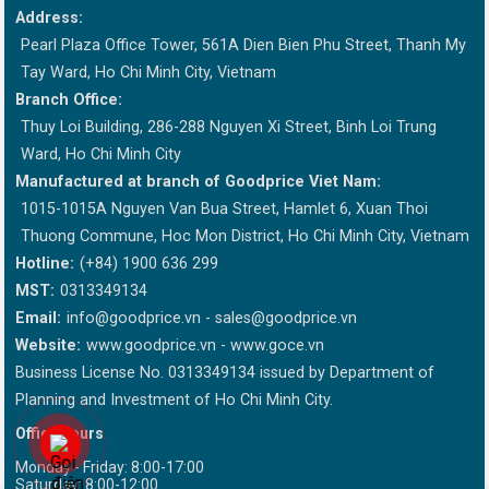
Address:
Pearl Plaza Office Tower, 561A Dien Bien Phu Street, Thanh My
Tay Ward, Ho Chi Minh City, Vietnam
Branch Office:
Thuy Loi Building, 286-288 Nguyen Xi Street, Binh Loi Trung
Ward, Ho Chi Minh City
Manufactured at branch of Goodprice Viet Nam:
1015-1015A Nguyen Van Bua Street, Hamlet 6, Xuan Thoi
Thuong Commune, Hoc Mon District, Ho Chi Minh City, Vietnam
Hotline:
(+84) 1900 636 299
MST:
0313349134
Email:
info@goodprice.vn
-
sales@goodprice.vn
Website:
www.goodprice.vn - www.goce.vn
Business License No. 0313349134 issued by Department of
Planning and Investment of Ho Chi Minh City.
Office hours
Monday - Friday: 8:00-17:00
Saturday: 8:00-12:00