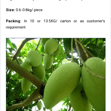
Size:
0.6-0.8kg/ piece
Packing:
In 10 or 13.5KG/ carton or as customer’s
requirement