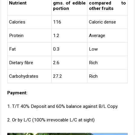
Nutrient
gms. of edible
compared to
portion
other fruits
Calories
116
Caloric dense
Protein
1.2
Average
Fat
0.3
Low
Dietary fibre
2.6
Rich
Carbohydrates
27.2
Rich
Payment:
1. T/T 40% Deposit and 60% balance against B/L Copy.
2. Or by L/C (100% irrevocable L/C at sight)