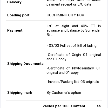
Within 10 days after advance
Delivery
payment receipt or L/C date
Loading port
HOCHIMINH CITY PORT
L/C at sight and 40% TT in
Payment
advance and balance by Surrender
B/L
- 03/03 Full set of Bill of lading
-Certificate of Origin: 01 original
and 01 copy
Shipping Documents
-Certificate of Phytosanitary: 01
original and 01 copy
-Invoice/Packing list: 03 originals
Shipping mark
By Customer’s option
Values per 100
Content as