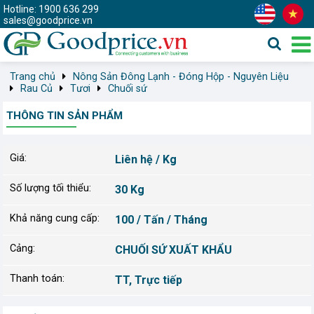
Hotline: 1900 636 299
sales@goodprice.vn
Trang chủ
Nông Sản Đông Lạnh - Đóng Hộp - Nguyên Liệu
Rau Củ
Tươi
Chuối sứ
THÔNG TIN SẢN PHẨM
Giá:
Liên hệ / Kg
Số lượng tối thiểu:
30 Kg
Khả năng cung cấp:
100 / Tấn / Tháng
Cảng:
CHUỐI SỨ XUẤT KHẨU
Thanh toán:
TT, Trực tiếp