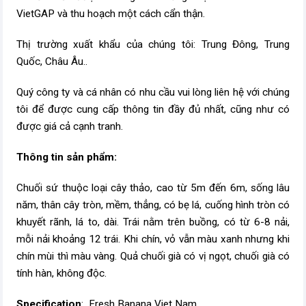
VietGAP và thu hoạch một cách cẩn thận.
Thị trường xuất khẩu của chúng tôi: Trung Đông, Trung
Quốc, Châu Âu..
Quý công ty và cá nhân có nhu cầu vui lòng liên hệ với chúng
tôi để được cung cấp thông tin đầy đủ nhất, cũng như có
được giá cả cạnh tranh.
Thông tin sản phẩm:
Chuối sứ thuộc loại cây thảo, cao từ 5m đến 6m, sống lâu
năm, thân cây tròn, mềm, thẳng, có bẹ lá, cuống hình tròn có
khuyết rãnh, lá to, dài. Trái nằm trên buồng, có từ 6-8 nải,
mỗi nải khoảng 12 trái. Khi chín, vỏ vẫn màu xanh nhưng khi
chín mùi thì màu vàng. Quả chuối già có vị ngọt, chuối già có
tính hàn, không độc.
Specification
: Fresh Banana Viet Nam